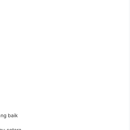
ng baik
au setara