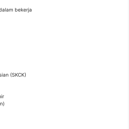
dalam bekerja
sian (SKCK)
ir
n)