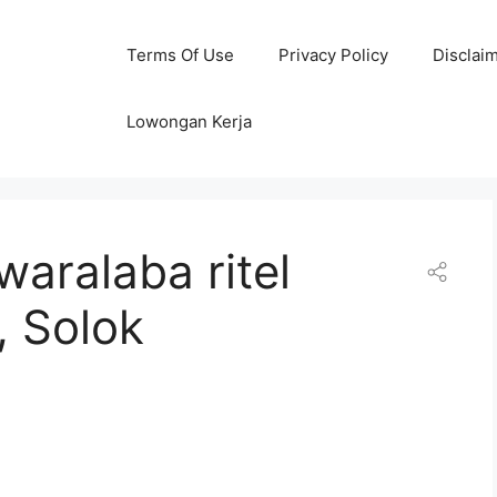
Terms Of Use
Privacy Policy
Disclai
Lowongan Kerja
aralaba ritel
, Solok