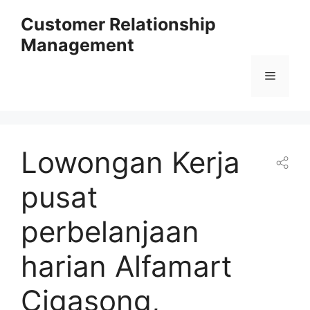
Skip
Customer Relationship
to
Management
content
Menu
Lowongan Kerja
pusat
perbelanjaan
harian Alfamart
Cigasong,