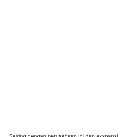
Seiring dengan perusahaan ini dan ekspansi