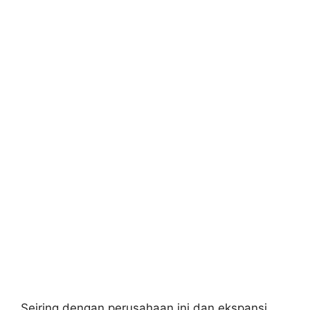
Seiring dengan perusahaan ini dan ekspansi