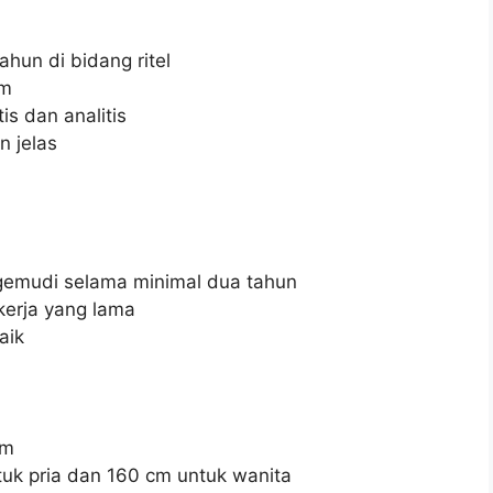
un di bidang ritel
im
is dan analitis
 jelas
emudi selama minimal dua tahun
erja yang lama
aik
am
k pria dan 160 cm untuk wanita