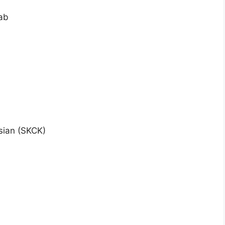
ab
sian (SKCK)