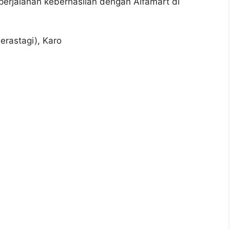
perjalanan keberhasilan dengan Alfamart di
erastagi), Karo