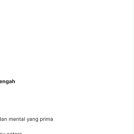
Tengah
dan mental yang prima
au setara