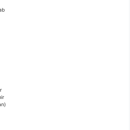
ab
r
ir
an)