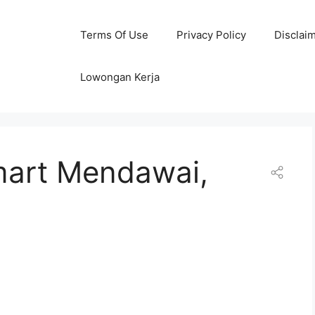
Terms Of Use
Privacy Policy
Disclai
Lowongan Kerja
amart Mendawai,