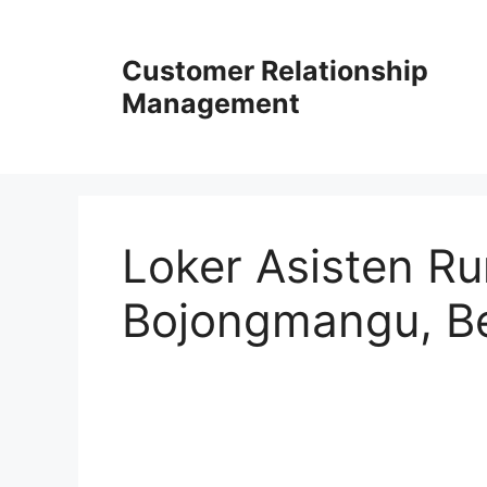
Skip
to
Customer Relationship
content
Management
Loker Asisten R
Bojongmangu, B