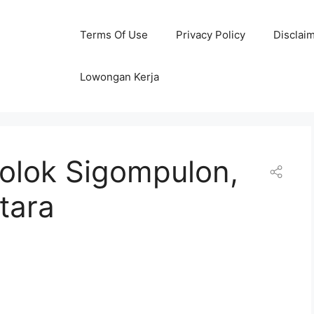
Terms Of Use
Privacy Policy
Disclai
Lowongan Kerja
Dolok Sigompulon,
tara