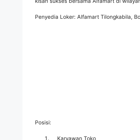
kisah sukses bersama Alfamart di wilayah
Penyedia Loker: Alfamart Tilongkabila, B
Posisi:
Karyawan Toko