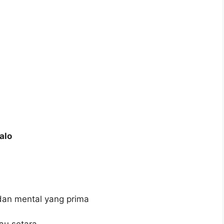
alo
dan mental yang prima
au setara