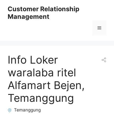
Skip
Customer Relationship
to
Management
content
Menu
Info Loker
waralaba ritel
Alfamart Bejen,
Temanggung
Temanggung