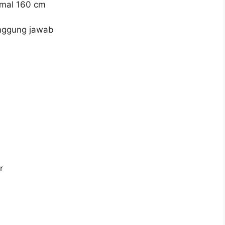
imal 160 cm
anggung jawab
r