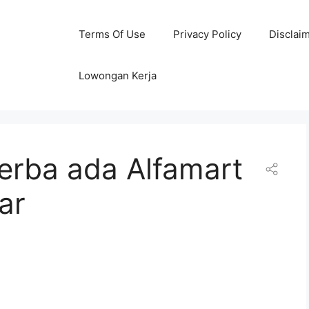
Terms Of Use
Privacy Policy
Disclai
Lowongan Kerja
serba ada Alfamart
ar