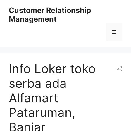
Skip
Customer Relationship
to
Management
content
Menu
Info Loker toko
serba ada
Alfamart
Pataruman,
Banjar