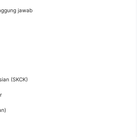
anggung jawab
sian (SKCK)
r
an)