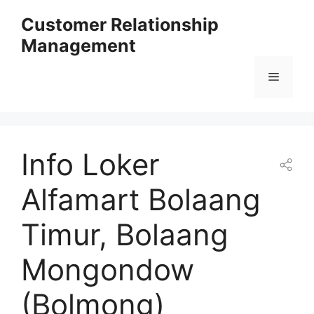
Skip
Customer Relationship
to
Management
content
Menu
Info Loker
Alfamart Bolaang
Timur, Bolaang
Mongondow
(Bolmong)